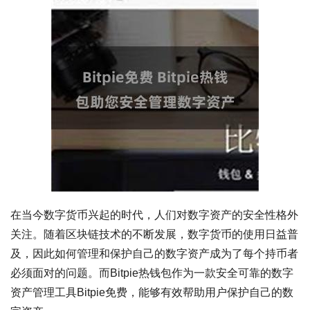
在当今数字货币兴起的时代，人们对数字资产的安全性格外
关注。随着区块链技术的不断发展，数字货币的使用日益普
及，因此如何管理和保护自己的数字资产成为了每个持币者
必须面对的问题。而Bitpie热钱包作为一款安全可靠的数字
资产管理工具Bitpie免费，能够有效帮助用户保护自己的数