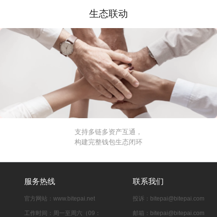
生态联动
支持多链多资产互通，
构建完整钱包生态闭环
服务热线
联系我们
官方网站：www.bitepai.net
投诉：
bitepai@bitepai.com
工作时间：周一至周六（09：
邮箱：
bitepai@bitepai.com