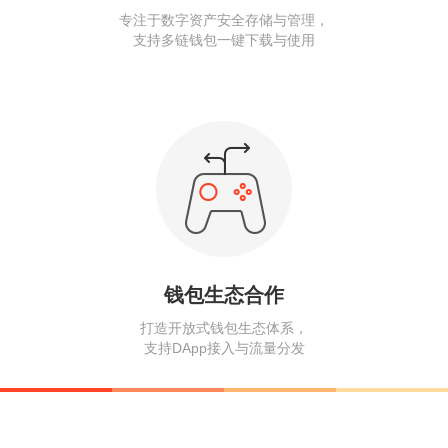
专注于数字资产安全存储与管理，
支持多链钱包一键下载与使用
钱包生态合作
打造开放式钱包生态体系，
支持DApp接入与流量分发