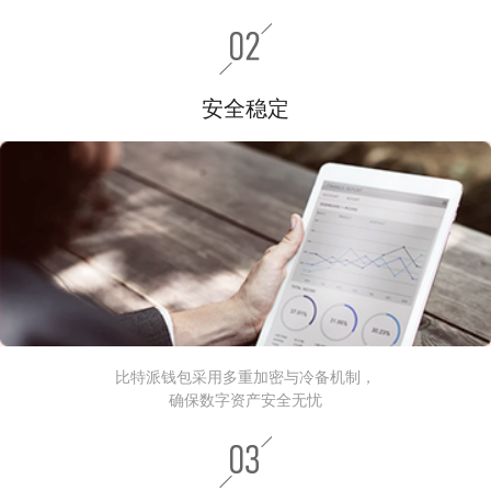
安全稳定
比特派钱包采用多重加密与冷备机制，
确保数字资产安全无忧