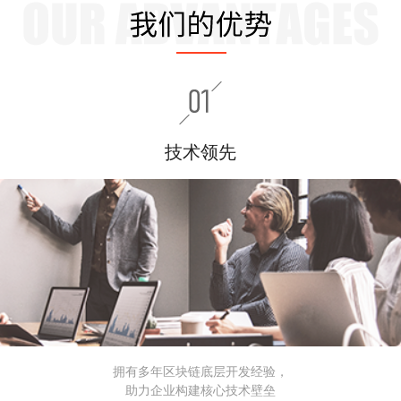
技术领先
拥有多年区块链底层开发经验，
助力企业构建核心技术壁垒