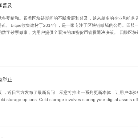
和普及
就备受暄和。跟着区块链期间的不断发展和普及，越来越多的企业和机构
颈者。 Bitpie收集建树于2014年，是一家专注于区块链畛域的公司。四肢
数字钞票做事，为用户提供全看法的加密货币管贯通决决策。 四肢区块链畛
勉举止
近日官方发布了最新音问，示意将推出一系列更新本体，让用户体验愈加精彩，令
s cold storage options. Cold storage involves storing your digital ass