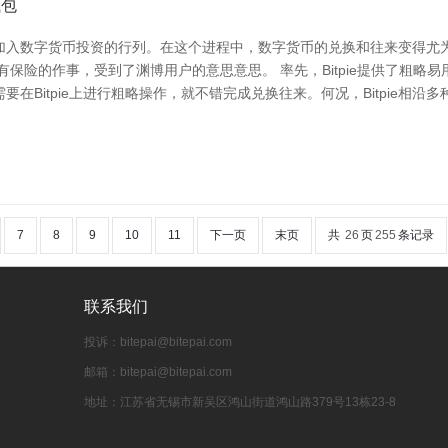
钱包
入数字货币投资的行列。在这个进程中，数字货币的兑换和往来变得尤为热切
保险的作事，受到了渊博用户的意思意思。 率先，Bitpie提供了粗略
在Bitpie上进行粗略操作，就不错完成兑换往来。何况，Bitpie相
7
8
9
10
11
下一页
末页
共
26
页
255
条记录
联系我们
投诉：
bitepai@bitepai.com
邮箱：
bitepai@bitepai.com
地址：江苏省无锡市新吴区鸿山街道鸿山路379号13栋23‑8