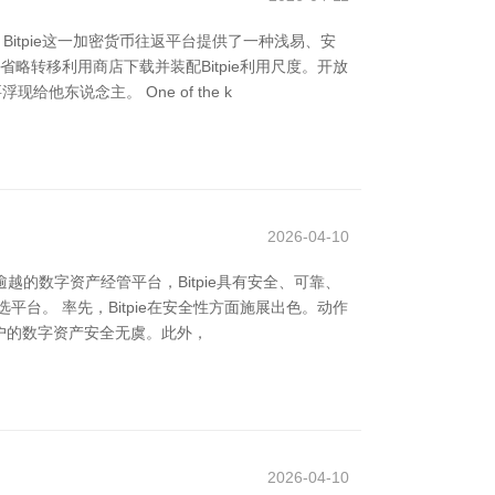
itpie这一加密货币往返平台提供了一种浅易、安
省略转移利用商店下载并装配Bitpie利用尺度。开放
说念主。 One of the k
2026-04-10
越的数字资产经管平台，Bitpie具有安全、可靠、
平台。 率先，Bitpie在安全性方面施展出色。动作
用户的数字资产安全无虞。此外，
2026-04-10