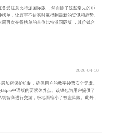
备受注意比特派国际版 ，然而除了这些常见的币
种榜单，让寰宇不错实时赢得到最新的资讯和趋势。
周再次夺得榜单的首位比特派国际版 ，其价钱合
2026-04-10
有多层加密保护机制，确保用户的数字钞票安全无虞。
itpie中语版的要紧休养点。该钱包为用户提供了
私钥智商进行交游，极地面缩小了被盗风险。此外，