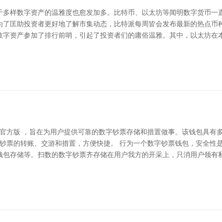
于多样数字资产的温雅度也愈发加多。比特币、以太坊等闻明数字货币一直
为了匡助投资者更好地了解市集动态，比特派每周皆会发布最新的热点币
数字资产参加了排行前哨，引起了投资者们的庸俗温雅。其中，以太坊在本
比特派官方版 ，旨在为用户提供可靠的数字钞票存储和措置做事。该钱包具
数字钞票的转账、交游和措置，方便快捷。 行为一个数字钞票钱包，安全性是B
钱包存储等。扫数的数字钞票齐存储在用户我方的开采上，只消用户领有