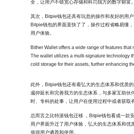
全，让用户不错宽心存储和科罚我方的数字财富
其次，Bitpie钱包还具有玩忽的操作和友好
Bitpie钱包的界面直快了了，操作过程省略易
用户体验。
Bither Wallet offers a wide range of features that 
The wallet utilizes a multi-signature technology th
cold storage for their assets, further enhancing the
此外，Bitpie钱包还有着弘大的生态体系和优质
遏抑延长和完善我方的生态体系，与多家互助伙伴
时、专科的处事，让用户在使用过程中或者获取
总而言之比特派钱包迁移 ，Bitpie钱包看
用户界面升迁了用户体验，弘大的生态体系和优质
值得用户遴荐和使用。