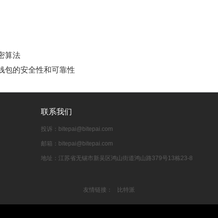
密算法
钱包的安全性和可靠性
联系我们
投诉：
bitepai@bitepai.com
邮箱：
bitepai@bitepai.com
地址：江苏省无锡市新吴区鸿山街道鸿山路379号13栋23‑8
友情链接：
比特派