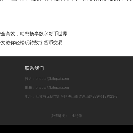
面，安全高效，助您畅享数字货币世界
：一文教你轻松玩转数字货币交易
联系我们
投诉：
bitepai@bitepai.com
邮箱：
bitepai@bitepai.com
地址：江苏省无锡市新吴区鸿山街道鸿山路379号13栋23‑8
友情链接：
比特派